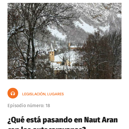
u
c
t
o
r
d
e
a
u
d
i
LEGISLACIÓN
,
LUGARES
o
Episodio número: 18
¿Qué está pasando en Naut Aran