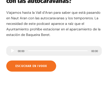
con las autocaravanas?
Viajamos hasta la Vall d’Aran para saber que está pasando
en Naut Aran con las autocaravanas y los temporeros. La
necesidad de este podcast aparece a raíz que el
Ayuntamiento prohíbe estacionar en el aparcamiento de la
estación de Baqueira Beret.
R
00:00
00:00
e
p
ESCUCHAR EN IVOOX
r
o
d
u
c
t