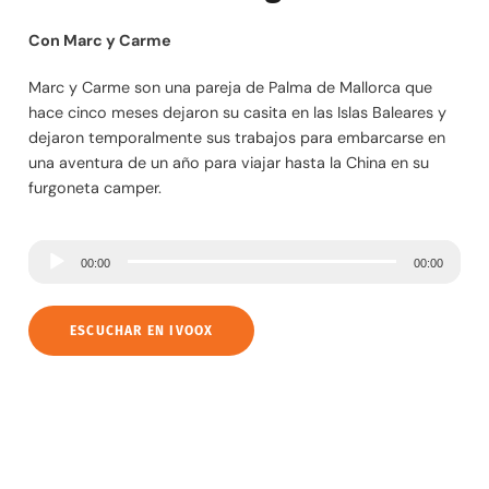
Con Marc y Carme
Marc y Carme son una pareja de Palma de Mallorca que
hace cinco meses dejaron su casita en las Islas Baleares y
dejaron temporalmente sus trabajos para embarcarse en
una aventura de un año para viajar hasta la China en su
furgoneta camper.
R
00:00
00:00
e
p
ESCUCHAR EN IVOOX
r
o
d
u
c