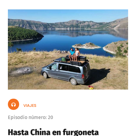
d
u
c
t
o
r
d
e
a
u
d
VIAJES
i
Episodio número: 20
o
Hasta China en furgoneta