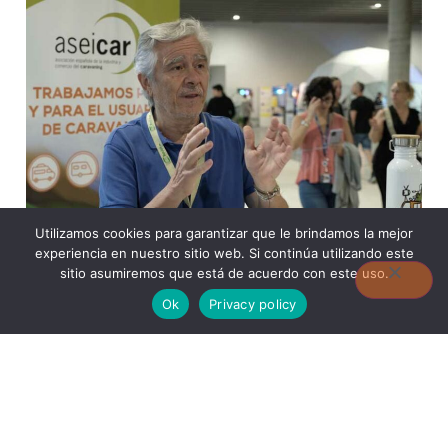
o
r
d
e
a
u
d
Utilizamos cookies para garantizar que le brindamos la mejor
i
experiencia en nuestro sitio web. Si continúa utilizando este
o
sitio asumiremos que está de acuerdo con este uso.
Ok
Privacy policy
AUTOCARAVANA
,
LEGISLACIÓN
Episodio número: 17
La Patronal del Caravaning
responde a InSedentarios