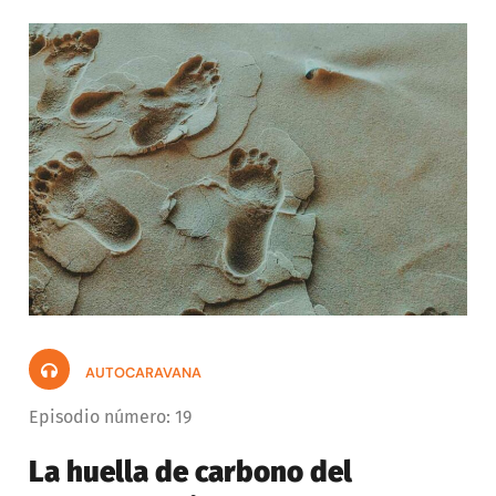
t
o
r
d
e
a
u
d
i
o
AUTOCARAVANA
Episodio número: 19
La huella de carbono del