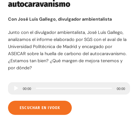
autocaravanismo
Con José Luís Gallego, divulgador ambientalista
Junto con el divulgador ambientalista, José Luís Gallego,
analizamos el informe elaborado por SGS con el aval de la
Universidad Polítécnica de Madrid y encargado por
ASEICAR sobre la huella de carbono del autocaravanismo.
¿Estamos tan bien? ¿Qué margen de mejora tenemos y
por dónde?
R
00:00
00:00
e
p
ESCUCHAR EN IVOOX
r
o
d